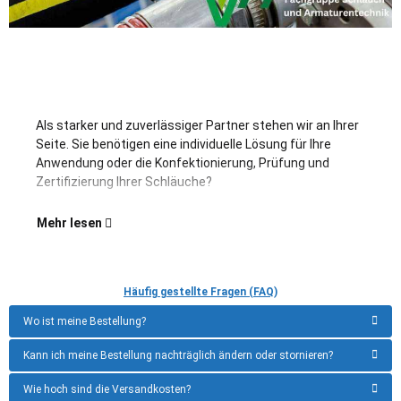
Als starker und zuverlässiger Partner stehen wir an Ihrer
Uns
verp
Seite. Sie benötigen eine individuelle Lösung für Ihre
Sch
den 
Anwendung oder die Konfektionierung, Prüfung und
Konf
Zertifizierung Ihrer Schläuche?
Sch
Mehr lesen
Häufig gestellte Fragen (FAQ)
Wo ist meine Bestellung?
Kann ich meine Bestellung nachträglich ändern oder stornieren?
Wie hoch sind die Versandkosten?