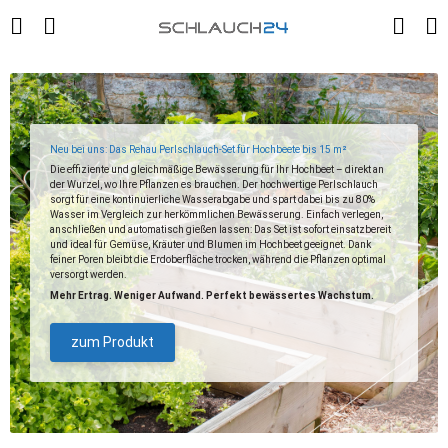
Neu bei uns: Das Rehau Perlschlauch-Set für Hochbeete bis 15 m²
Die effiziente und gleichmäßige Bewässerung für Ihr Hochbeet – direkt an
der Wurzel, wo Ihre Pflanzen es brauchen. Der hochwertige Perlschlauch
sorgt für eine kontinuierliche Wasserabgabe und spart dabei bis zu 80%
Wasser im Vergleich zur herkömmlichen Bewässerung. Einfach verlegen,
anschließen und automatisch gießen lassen: Das Set ist sofort einsatzbereit
und ideal für Gemüse, Kräuter und Blumen im Hochbeet geeignet. Dank
feiner Poren bleibt die Erdoberfläche trocken, während die Pflanzen optimal
versorgt werden.
Mehr Ertrag. Weniger Aufwand. Perfekt bewässertes Wachstum.
zum Produkt